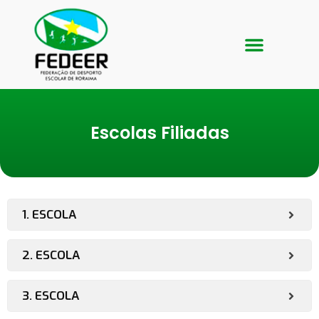
Galeria de Fotos
Escolas Filiadas
1. ESCOLA
2. ESCOLA
3. ESCOLA